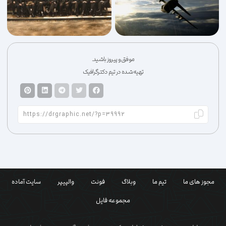
موفق و پیروز باشید.
تهیه شده در تیم دکترگرافیک
مجوز های ما
تیم ما
وبلاگ
فونت
والپیپر
سایت آماده
مجموعه فایل