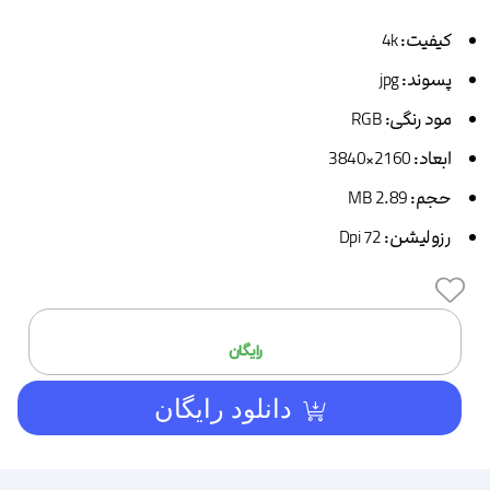
کیفیت:
4k
پسوند:
jpg
مود رنگی:
RGB
ابعاد:
2160×3840
حجم:
2.89 MB
رزولیشن:
72 Dpi
افزودن
رایگان
دانلود رایگان
به