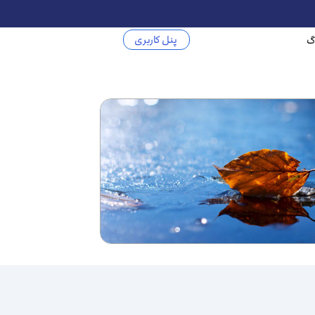
پنل کاربری
گ