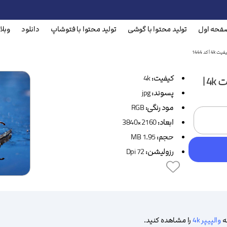
فحه اول
تولید محتوا با گوشی
تولید محتوا با فتوشاپ
دانلود
وبلا
کد 1444
کیفیت:
4k
دانلود رایگان والپیپر برگ زرد پاییزی با کیفیت 4k |
پسوند:
jpg
مود رنگی:
RGB
ابعاد:
2160×3840
حجم:
1.95 MB
رزولیشن:
72 Dpi
افزودن
حه
والپیپر 4k
را مشاهده کنید.