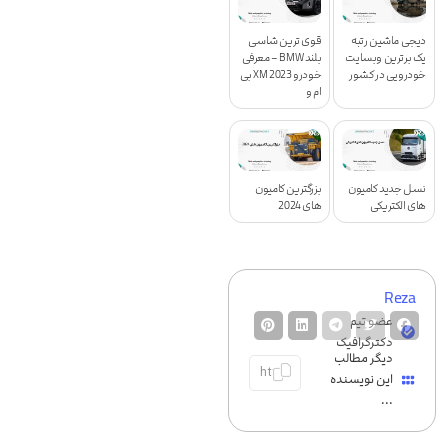
دیجی ماشین رتبه
قوی ترین شاسی
یک برترین وبسایت
بلند BMW – معرفی
خودرویی در کشور
خودرو XM 2023 بی
ام و
نسل جدید کامیون
بزرگترین کامیون
های الکتریکی
های 2024
Reza
عضو تیم
دکترگرافیک
دیگر مطالب
این نویسنده
...