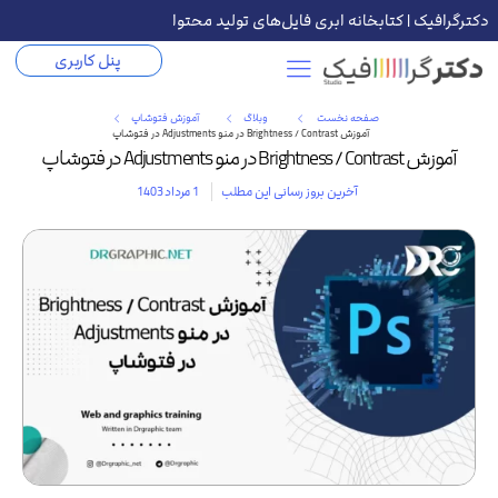
دکترگرافیک | کتابخانه ابری فایل‌های تولید محتوا
پنل کاربری
صفحه نخست
وبلاگ
آموزش فتوشاپ
آموزش Brightness / Contrast در منو Adjustments در فتوشاپ
آموزش Brightness / Contrast در منو Adjustments در فتوشاپ
آخرین بروز رسانی این مطلب
1 مرداد 1403