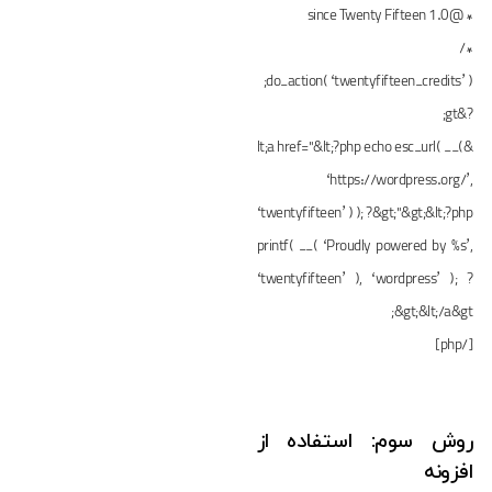
* @since Twenty Fifteen 1.0
*/
do_action( ‘twentyfifteen_credits’ );
?&gt;
&lt;a href="&lt;?php echo esc_url( __(
‘https://wordpress.org/’,
‘twentyfifteen’ ) ); ?&gt;"&gt;&lt;?php
printf( __( ‘Proudly powered by %s’,
‘twentyfifteen’ ), ‘wordpress’ ); ?
&gt;&lt;/a&gt;
[/php]
روش سوم: استفاده از
افزونه