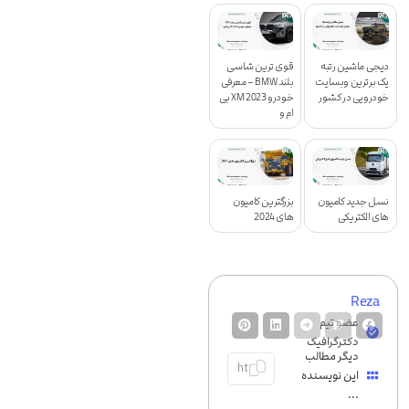
دیجی ماشین رتبه
قوی ترین شاسی
یک برترین وبسایت
بلند BMW – معرفی
خودرویی در کشور
خودرو XM 2023 بی
ام و
نسل جدید کامیون
بزرگترین کامیون
های الکتریکی
های 2024
Reza
عضو تیم
دکترگرافیک
دیگر مطالب
این نویسنده
...