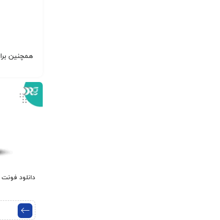
همچنین برا
دانلود فونت ف