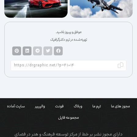
موفق و پیروز باشید.
تهیه شده در تیم دکترگرافیک
مجوز های ما
تیم ما
وبلاگ
فونت
والپیپر
سایت آماده
مجموعه فایل
دارای مجوز نشر بر خط از مرکز توسعه فرهنگ و هنر در فضای