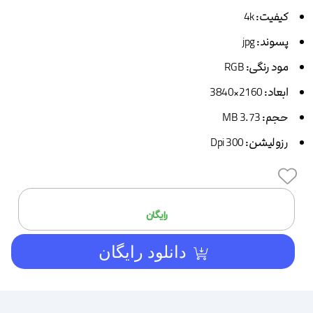
کیفیت:
4k
پسوند:
jpg
مود رنگی:
RGB
ابعاد:
2160×3840
حجم:
3.73 MB
رزولیشن:
300 Dpi
افزودن
رایگان
دانلود رایگان
به