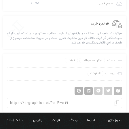
حجم فایل
115 KB
قوانین خرید
هرگونه نسخه‌برداری، استفاده یا بازآفرینی از طرح، مطالب، محتوای سایت، تصاویر، لوگو
سایت دکتر گرافیک خلاف قوانین مالکیت فکری است و در صورت مشاهده، موضوع از
طریق مراجع قانونی پیگیری خواهد شد.
دسته:
دیگر محصولات
فونت
برچسب:
فونت
مجوز های ما
تیم ما
وبلاگ
فونت
والپیپر
سایت آماده