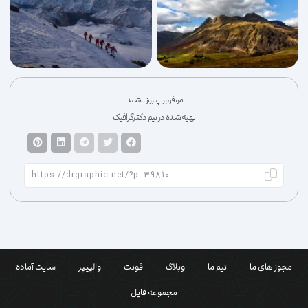
موفق و پیروز باشید.
تهیه شده در تیم دکترگرافیک
مجوز های ما
تیم ما
وبلاگ
فونت
والپیپر
سایت آماده
مجموعه فایل