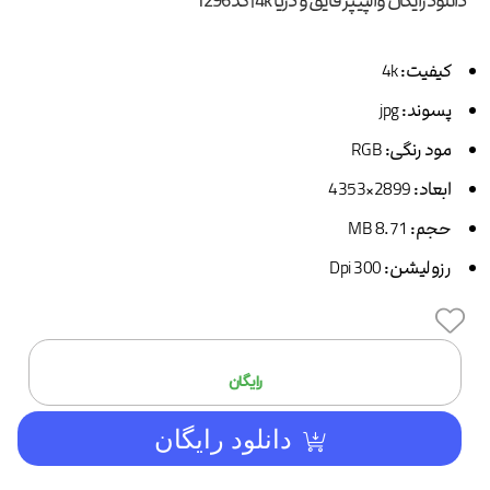
دانلود رایگان والپیپر قایق و دریا 4k | کد 1296
کیفیت:
4k
پسوند:
jpg
مود رنگی:
RGB
ابعاد:
2899×4353
حجم:
8.71 MB
رزولیشن:
300 Dpi
افزودن
رایگان
دانلود رایگان