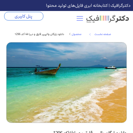
دکترگرافیک | کتابخانه ابری فایل‌های تولید محتوا
پنل کاربری
صفحه نخست
محصول
دانلود رایگان والپیپر قایق و دریا 4k | کد 1296