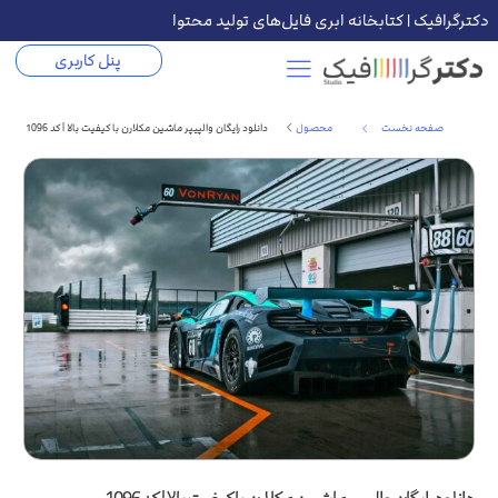
دکترگرافیک | کتابخانه ابری فایل‌های تولید محتوا
پنل کاربری
صفحه نخست
محصول
دانلود رایگان والپیپر ماشین مکلارن با کیفیت بالا | کد 1096