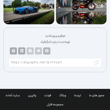
موفق و پیروز باشید.
تهیه شده در تیم دکترگرافیک
مجوز های ما
تیم ما
وبلاگ
فونت
والپیپر
سایت آماده
مجموعه فایل