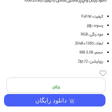
دانلود رایگان والپیپر ماشین مکلارن با کیفیت بالا | کد 1096
کیفیت: Full hd
پسوند: jpg
مود رنگی: RGB
ابعاد: 1365× 2048
حجم: 3.09 MB
رزولیشن: 72 Dpi
افزودن
رایگان
دانلود رایگان