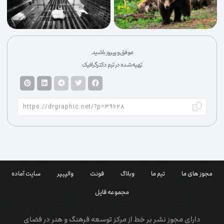
موفق و پیروز باشید.
تهیه شده در تیم دکترگرافیک
مجوز های ما
تیم ما
وبلاگ
فونت
والپیپر
سایت آماده
مجموعه فایل
دارای مجوز نشر بر خط از مرکز توسعه فرهنگ و هنر در فضای