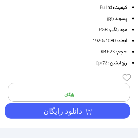
کیفیت:
Full hd
پسوند:
jpg
مود رنگی:
RGB
ابعاد:
1080×1920
حجم:
623 KB
رزولیشن:
72 Dpi
افزودن
رایگان
دانلود رایگان
به