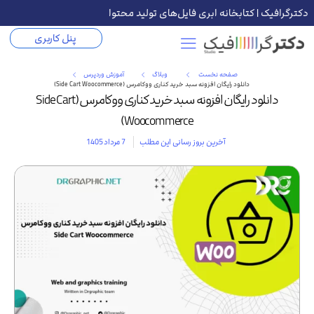
دکترگرافیک | کتابخانه ابری فایل‌های تولید محتوا
پنل کاربری
صفحه نخست
وبلاگ
آموزش وردپرس
دانلود رایگان افزونه سبد خرید کناری ووکامرس (Side Cart Woocommerce)
دانلود رایگان افزونه سبد خرید کناری ووکامرس (Side Cart
Woocommerce)
آخرین بروز رسانی این مطلب
7 مرداد 1405