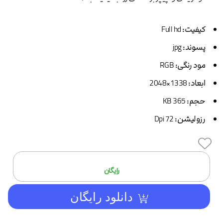
کیفیت:
Full hd
پسوند:
jpg
مود رنگی:
RGB
ابعاد:
1338×2048
حجم:
365 KB
رزولیشن:
72 Dpi
افزودن
رایگان
دانلود رایگان