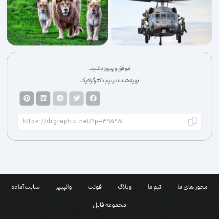
موفق و پیروز باشید.
تهیه شده در تیم دکترگرافیک
مجوز های ما
تیم ما
وبلاگ
فونت
والپیپر
سایت آماده
مجموعه فایل