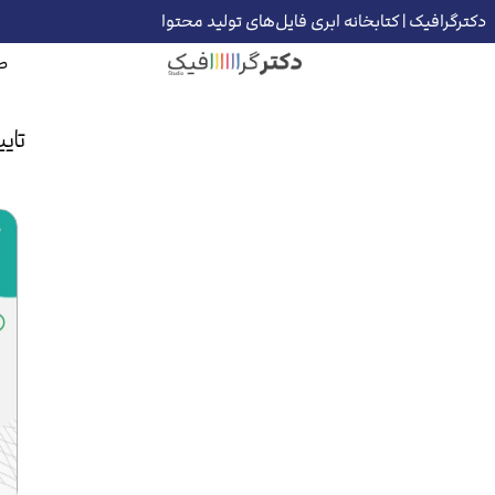
دکترگرافیک | کتابخانه ابری فایل‌های تولید محتوا
ص
تای