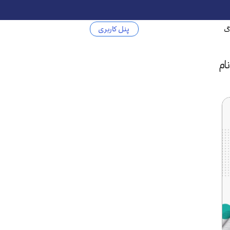
پنل کاربری
گ
ام