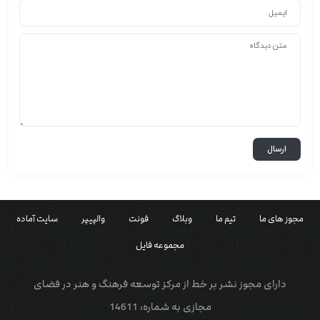
مجوز های ما
تیم ما
وبلاگ
فونت
والپیپر
سایت آماده
مجموعه فایل
دارای مجوز نشر بر خط از مرکز توسعه فرهنگ و هنر در فضای
مجازی به شماره: 14611