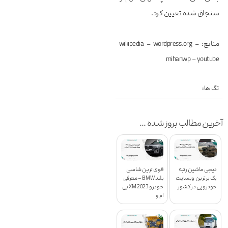
سنجاق شده تعیین کرد.
منابع: wikipedia – wordpress.org –
mihanwp – youtube
تگ ها:
آخرین مطالب بروز شده ...
دیجی ماشین رتبه
قوی ترین شاسی
یک برترین وبسایت
بلند BMW – معرفی
خودرویی در کشور
خودرو XM 2023 بی
ام و