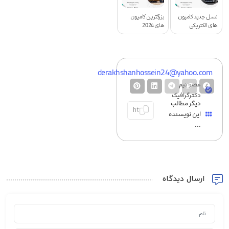
نسل جدید کامیون
بزرگترین کامیون
های الکتریکی
های 2024
derakhshanhossein24@yahoo.com
عضو تیم
دکترگرافیک
دیگر مطالب
این نویسنده
...
ارسال دیدگاه