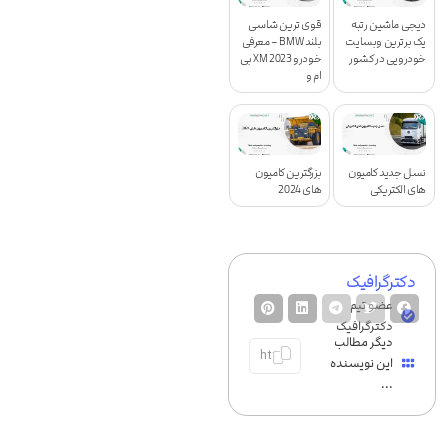
دیجی ماشین رتبه
قوی ترین شاسی
یک برترین وبسایت
بلند BMW – معرفی
خودرویی در کشور
خودرو XM 2023 بی
ام و
نسل جدید کامیون
بزرگترین کامیون
های الکتریکی
های 2024
دکترگرافیک
عضو تیم
دکترگرافیک
دیگر مطالب
این نویسنده
...