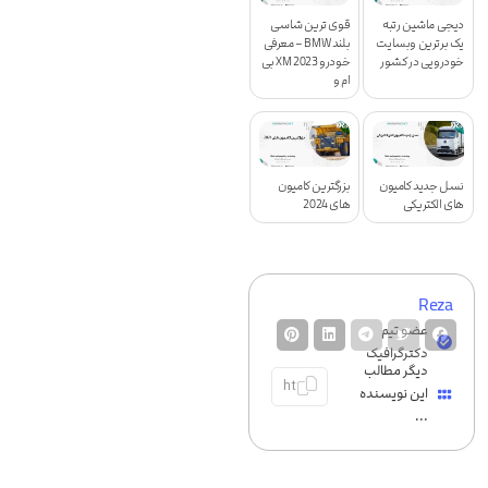
دیجی ماشین رتبه
قوی ترین شاسی
یک برترین وبسایت
بلند BMW – معرفی
خودرویی در کشور
خودرو XM 2023 بی
ام و
نسل جدید کامیون
بزرگترین کامیون
های الکتریکی
های 2024
Reza
عضو تیم
دکترگرافیک
دیگر مطالب
این نویسنده
...