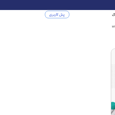
پنل کاربری
گ