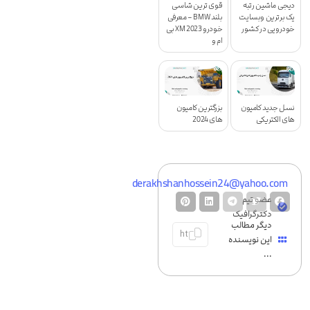
دیجی ماشین رتبه
قوی ترین شاسی
یک برترین وبسایت
بلند BMW – معرفی
خودرویی در کشور
خودرو XM 2023 بی
ام و
نسل جدید کامیون
بزرگترین کامیون
های الکتریکی
های 2024
derakhshanhossein24@yahoo.com
عضو تیم
دکترگرافیک
دیگر مطالب
این نویسنده
...