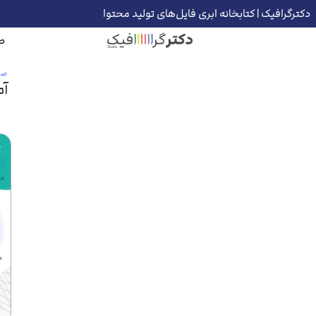
دکترگرافیک | کتابخانه ابری فایل‌های تولید محتوا
ص
صف
آم