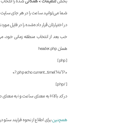
بخش
تنظیمات > همگانی
شده را انتخاب ک
شما می‌توانید ساعت را در هر جای سایت خ
در اختیارتان قرار داده‌شده را در فایل مور
خب بعد از انتخاب منطقه زمانی خود، می‌ت
همان header.php
[php]
<?php echo current_time(‘H:i’);?>
[/php]
در کد بالا H به معنای ساعت و i به معنای دقیقه و s به معنای ثانیه است.
همچنین
برای اطلاع از نحوه فرایند سئو