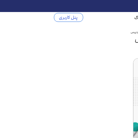
پنل کاربری
گ
ردپرس
س