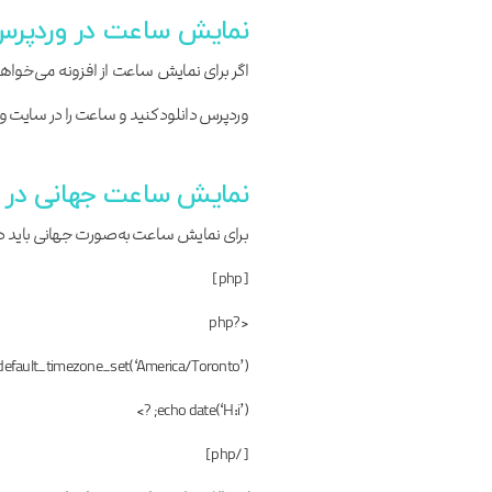
نمایش ساعت در وردپرس 
اگر برای نمایش ساعت از افزونه می‌‌خواهید استفاده کنید، 
وردپرس دانلود کنید و ساعت را در سایت 
نمایش ساعت جهانی در 
برای نمایش ساعت به‌صورت جهانی باید در اب
[php]
<?php
efault_timezone_set(‘America/Toronto’);
echo date(‘H:i’); ?>
[/php]