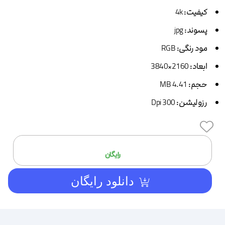
کیفیت:
4k
پسوند:
jpg
مود رنگی:
RGB
ابعاد:
2160×3840
حجم:
4.41 MB
رزولیشن:
300 Dpi
افزودن
رایگان
دانلود رایگان
به