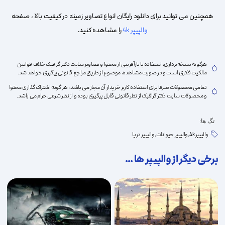
همچنین می توانید برای دانلود رایگان انواع تصاویر زمینه در کیفیت بالا ، صفحه
والپیپر 4k
را مشاهده کنید.
علاقه
هرگونه نسخه‌برداری، استفاده یا بازآفرینی از محتوا و تصاویر سایت دکتر گرافیک خلاف قوانین
مالکیت فکری است و در صورت مشاهده، موضوع از طریق مراجع قانونی پیگیری خواهد شد.
تمامی محصولات صرفا برای استفاده کاربر خریدار آن مجاز می باشد ، هر گونه اشتراک گذاری محتوا
و محصولات سایت دکتر گرافیک از نظر قانونی قابل پیگیری بوده و از نظر شرعی حرام می باشد.
تگ ها:
مندی
والپیپر 4k
,
والپیپر حیوانات
,
والپیپر دریا
برخی دیگر از والپیپر ها ...
ها