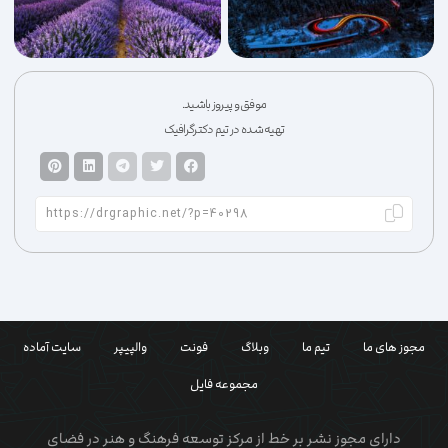
موفق و پیروز باشید.
تهیه شده در تیم دکترگرافیک
مجوز های ما
تیم ما
وبلاگ
فونت
والپیپر
سایت آماده
مجموعه فایل
دارای مجوز نشر بر خط از مرکز توسعه فرهنگ و هنر در فضای