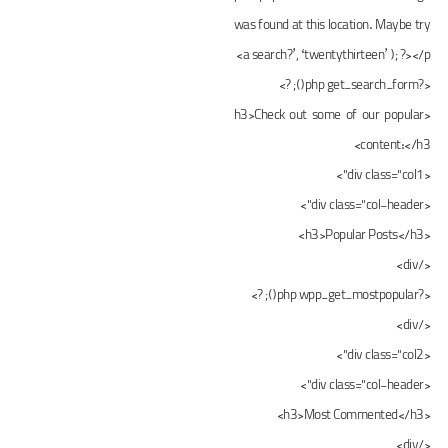
was found at this location. Maybe try
a search?’, ‘twentythirteen’ ); ?></p>
<?php get_search_form(); ?>
<h3>Check out some of our popular
content:</h3>
<div class="col1">
<div class="col-header">
<h3>Popular Posts</h3>
</div>
<?php wpp_get_mostpopular(); ?>
</div>
<div class="col2">
<div class="col-header">
<h3>Most Commented</h3>
</div>