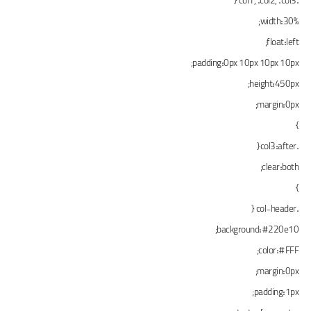
.col1, .col2, .col3 {
width:30%;
float:left;
padding:0px 10px 10px 10px;
height:450px;
margin:0px;
}
.col3:after{
clear:both;
}
.col-header {
background:#220e10;
color:#FFF;
margin:0px;
padding:1px;