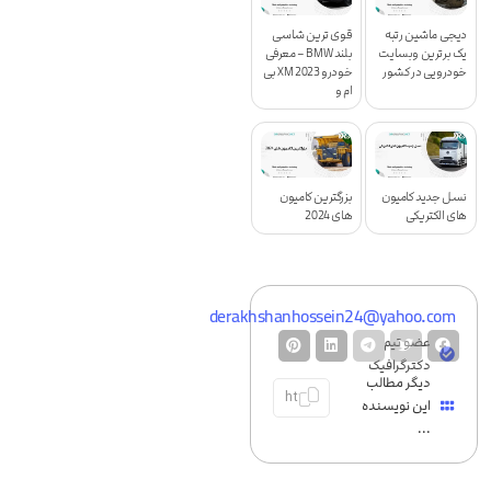
دیجی ماشین رتبه
قوی ترین شاسی
یک برترین وبسایت
بلند BMW – معرفی
خودرویی در کشور
خودرو XM 2023 بی
ام و
نسل جدید کامیون
بزرگترین کامیون
های الکتریکی
های 2024
derakhshanhossein24@yahoo.com
عضو تیم
دکترگرافیک
دیگر مطالب
این نویسنده
...