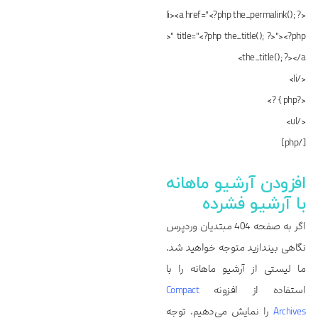
<li><a href="<?php the_permalink(); ?
>" title="<?php the_title(); ?>"><?php
the_title(); ?></a>
</li>
<?php } ?>
</ul>
[/php]
افزودن آرشیو ماهانه
با آرشیو فشرده
اگر به صفحه 404 مبتدیان وردپرس
نگاهی بیندازید متوجه خواهید شد.
ما لیستی از آرشیو ماهانه را با
استفاده از افزونه
Compact
Archives
را نمایش می‌دهیم. توجه