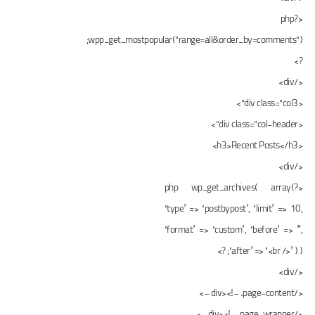
<?php
wpp_get_mostpopular("range=all&order_by=comments");
?>
</div>
<div class="col3">
<div class="col-header">
<h3>Recent Posts</h3>
</div>
<?php wp_get_archives( array(
‘type’ => ‘postbypost’, ‘limit’ => 10,
‘format’ => ‘custom’, ‘before’ => ”,
‘after’ => ‘<br />’ ) ); ?>
</div>
</div><!– .page-content –>
</div><!– .page-wrapper –>