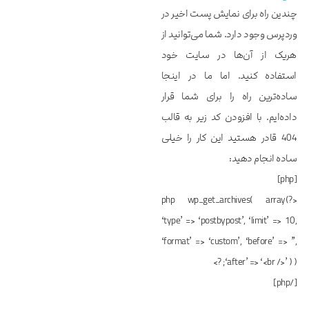
چندین راه برای نمایش پست اخیر در
وردپرس وجود دارد. شما می‌توانید از
هریک از آن‌ها در سایت خود
استفاده کنید. اما ما در اینجا
ساده‌ترین راه را برای شما قرار
داده‌ایم. با افزودن کد زیر به قالب
404 قادر هستید این کار را خیلی
ساده انجام دهید:
[php]
<?php wp_get_archives( array(
‘type’ => ‘postbypost’, ‘limit’ => 10,
‘format’ => ‘custom’, ‘before’ => ”,
‘after’ => ‘<br />’ ) ); ?>
[/php]