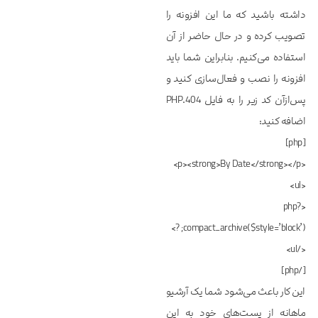
داشته باشید که ما این افزونه را
تصویب کرده و در حال حاضر از آن
استفاده می‌کنیم. بنابراین شما باید
افزونه را نصب و فعال‌سازی کنید و
پس‌ازآن کد زیر را به فایل 404.PHP
اضافه کنید:
[php]
<p><strong>By Date</strong></p>
<ul>
<?php
compact_archive($style=’block’); ?>
</ul>
[/php]
این کار باعث می‌‌‌‌‌شود شما یک آرشیو
ماهانه از پست‌‌‌‌‌های خود به این