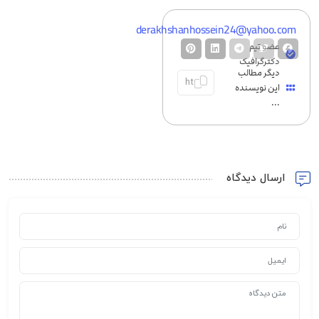
derakhshanhossein24@yahoo.com
عضو تیم
دکترگرافیک
دیگر مطالب
این نویسنده
...
ارسال دیدگاه