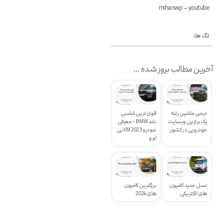
mihanwp – youtube
تگ ها:
آخرین مطالب بروز شده ...
دیجی ماشین رتبه
قوی ترین شاسی
یک برترین وبسایت
بلند BMW – معرفی
خودرویی در کشور
خودرو XM 2023 بی
ام و
نسل جدید کامیون
بزرگترین کامیون
های الکتریکی
های 2024