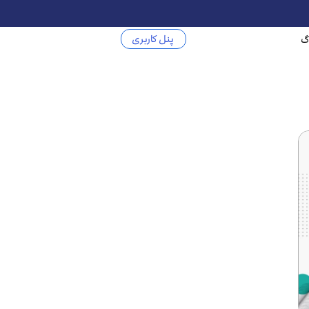
پنل کاربری
گ