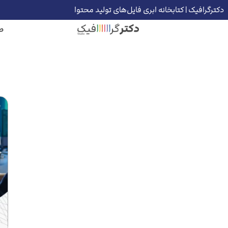
دکترگرافیک | کتابخانه ابری فایل‌های تولید محتوا
ص