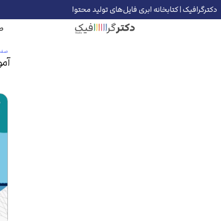
دکترگرافیک | کتابخانه ابری فایل‌های تولید محتوا
ص
صفح
آمو