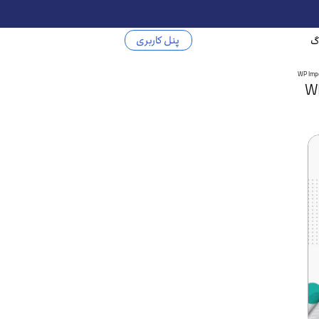
پنل کاربری
گ