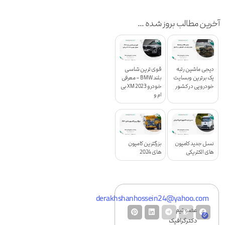
آخرین مطالب بروز شده ...
دیجی ماشین رتبه
قوی ترین شاسی
یک برترین وبسایت
بلند BMW – معرفی
خودرویی در کشور
خودرو XM 2023 بی
ام و
نسل جدید کامیون
بزرگترین کامیون
های الکتریکی
های 2024
derakhshanhossein24@yahoo.com
عضو تیم
دکترگرافیک